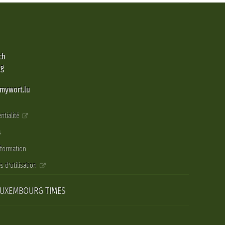
ch
rg
@mywort.lu
ntialité
s
nformation
s d'utilisation
LUXEMBOURG TIMES