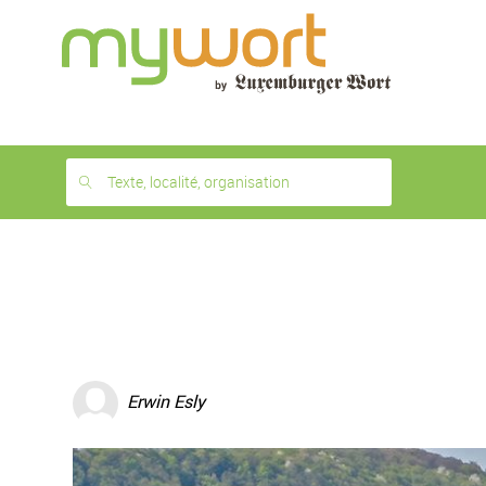
1
month
free
Texte, localité, organisation
Erwin Esly