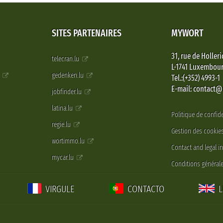
SITES PARTENAIRES
MYWORT
31, rue de Holleri
telecran.lu
L-1741 Luxembou
e
gedenken.lu
Tel.:(+352) 4993-1
E-mail: contact
jobfinder.lu
latina.lu
Politique de confide
regie.lu
Gestion des cookie
wortimmo.lu
Contact and legal i
mycar.lu
Conditions générale
VIRGULE
CONTACTO