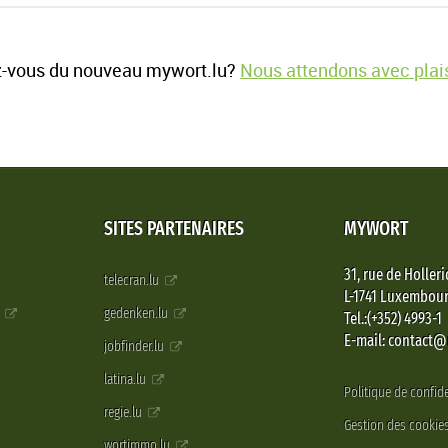
-vous du nouveau mywort.lu?
Nous attendons avec plais
SITES PARTENAIRES
MYWORT
31, rue de Holleri
telecran.lu
L-1741 Luxembou
e
gedenken.lu
Tel.:(+352) 4993-1
E-mail: contact
jobfinder.lu
latina.lu
Politique de confide
regie.lu
Gestion des cookie
wortimmo.lu