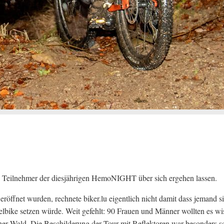
 Teilnehmer der diesjährigen HemoNIGHT über sich ergehen lassen.
öffnet wurden, rechnete biker.lu eigentlich nicht damit dass jemand si
lbike setzen würde. Weit gefehlt: 90 Frauen und Männer wollten es wi
er Wald. Die Beschilderung der Tour mit Reflektoren war besonders s