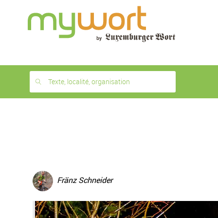
1
month
free
Texte, localité, organisation
Fränz Schneider