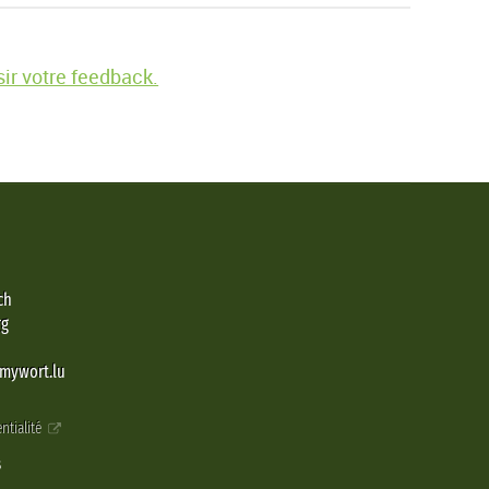
ir votre feedback.
ch
rg
@mywort.lu
ntialité
s