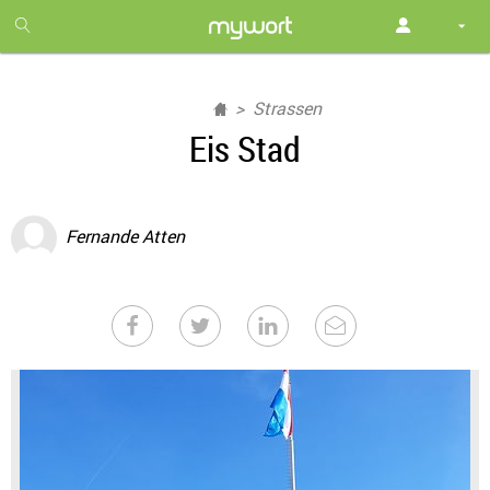
1
month
free
Strassen
Eis Stad
Fernande Atten