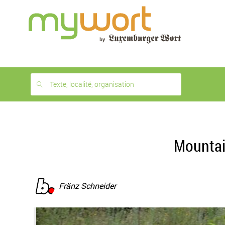
1
month
free
Texte, localité, organisation
Mountai
Fränz Schneider