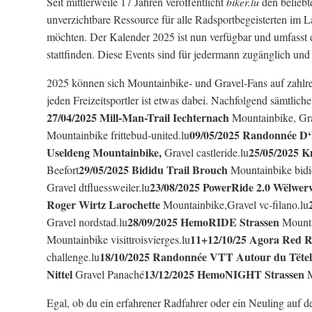
Seit mittlerweile 17 Jahren veröffentlicht
biker.lu
den beliebt
unverzichtbare Ressource für alle Radsportbegeisterten im L
möchten. Der Kalender 2025 ist nun verfügbar und umfasst e
stattfinden. Diese Events sind für jedermann zugänglich und 
2025 können sich Mountainbike- und Gravel-Fans auf zahlrei
jeden Freizeitsportler ist etwas dabei. Nachfolgend sämtlich
27/04/2025 Mill-Man-Trail Iechternach
Mountainbike, Gra
09/05/2025 Randonnée D
Mountainbike frittebud-united.lu
Useldeng Mountainbike,
25/05/2025 K
Gravel castleride.lu
29/05/2025 Bididu Trail Brouch
Beefort
Mountainbike bidi
23/08/2025 PowerRide 2.0 Wëlwer
Gravel dtfluessweiler.lu
Roger Wirtz Larochette
Mountainbike,Gravel vc-filano.lu
28/09/2025 HemoRIDE Strassen
Gravel nordstad.lu
Mounta
11+12/10/25 Agora Red R
Mountainbike visittroisvierges.lu
18/10/2025 Randonnée VTT Autour du Tëte
challenge.lu
Nittel
13/12/2025 HemoNIGHT Strassen
Gravel Panaché
M
Egal, ob du ein erfahrener Radfahrer oder ein Neuling auf den