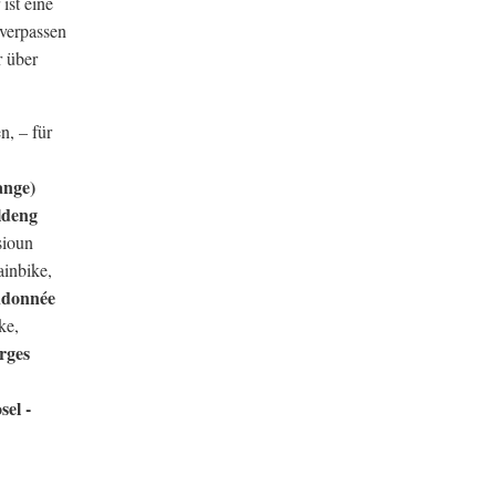
ist eine
 verpassen
r über
n, – für
ange)
ldeng
sioun
inbike,
ndonnée
ke,
erges
el -