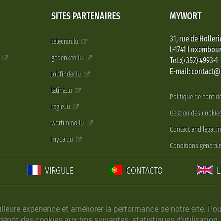
SITES PARTENAIRES
MYWORT
31, rue de Holleri
telecran.lu
L-1741 Luxembou
e
gedenken.lu
Tel.:(+352) 4993-1
E-mail: contact
jobfinder.lu
latina.lu
Politique de confide
regie.lu
Gestion des cookie
wortimmo.lu
Contact and legal i
mycar.lu
Conditions générale
VIRGULE
CONTACTO
lleure expérience et améliorer la performance de notre site. Pou
épôt des cookies aux fins suivantes: statistiques d’utilisation,