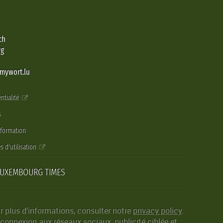
ch
rg
@mywort.lu
ntialité
s
nformation
s d'utilisation
LUXEMBOURG TIMES
r plus d’informations, consulter notre
privacy policy
.
 connexion aux réseaux sociaux, publicité ciblée et