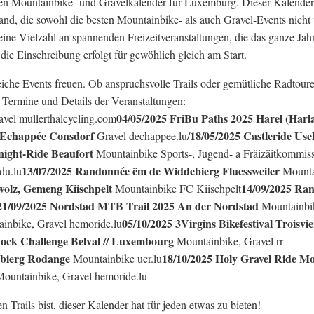
en Mountainbike- und Gravelkalender für Luxemburg. Dieser Kalender 
and, die sowohl die besten Mountainbike- als auch Gravel-Events nicht
ine Vielzahl an spannenden Freizeitveranstaltungen, die das ganze Jah
die Einschreibung erfolgt für gewöhlich gleich am Start.
che Events freuen. Ob anspruchsvolle Trails oder gemütliche Radtoure
e Termine und Details der Veranstaltungen:
04/05/2025 FriBu Paths 2025 Harel (Harl
vel mullerthalcycling.com
‘Echappée Consdorf
18/05/2025 Castleride Use
Gravel dechappee.lu/
night-Ride Beaufort
Mountainbike Sports-, Jugend- a Fräizäitkommis
13/07/2025 Randonnée ëm de Widdebierg Fluessweiler
du.lu
Mounta
wolz, Gemeng Kiischpelt
14/09/2025 Ra
Mountainbike FC Kiischpelt
21/09/2025 Nordstad MTB Trail 2025 An der Nordstad
Mountainbi
05/10/2025 3Virgins Bikefestival Troisvi
inbike, Gravel hemoride.lu
ock Challenge Belval // Luxembourg
Mountainbike, Gravel rr-
lbierg Rodange
18/10/2025 Holy Gravel Ride Mos
Mountainbike ucr.lu
ountainbike, Gravel hemoride.lu
 Trails bist, dieser Kalender hat für jeden etwas zu bieten!