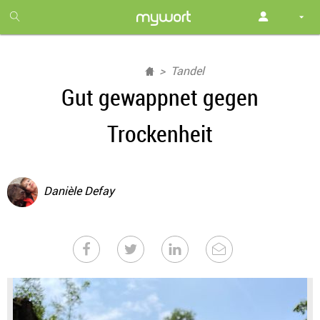
1
month
free
Tandel
Gut gewappnet gegen
Trockenheit
Danièle Defay