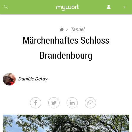
1
month
free
Tandel
Märchenhaftes Schloss
Brandenbourg
Danièle Defay