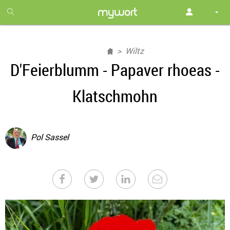
1
month
free
Wiltz
D'Feierblumm - Papaver rhoeas -
Klatschmohn
Pol Sassel