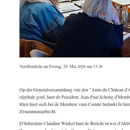
Veröffentlicht am Freitag, 29. Mai 2026 um 13:38
Op der Generalversammlung vun den "Amis du Château d'As
ofgehale gouf, huet de Präsident, Jean-Paul Schong d'Memb
Hien huet sech bei de Membere vum Comité bedankt fir hire 
Zesummenaarbecht.
D'Sekretärin Claudine Winkel huet de Bericht iwwer d'Aktivi