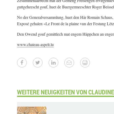
Zesummenaarbecht mat der Gemeng Fréisengen ervirgehuew
guttgeheescht gouf, huet de Buergermeeschter Roger Beissel d
No der Generalversammlung, huet den Här Romain Schaus, C
Exposé gehalen «Le Front de la plaine vun der Festung Lët
Den Owend gouf gemittlech mat engem Häppchen an engem 
www.chateau-aspelt.lu
WEITERE NEUIGKEITEN VON CLAUDINE