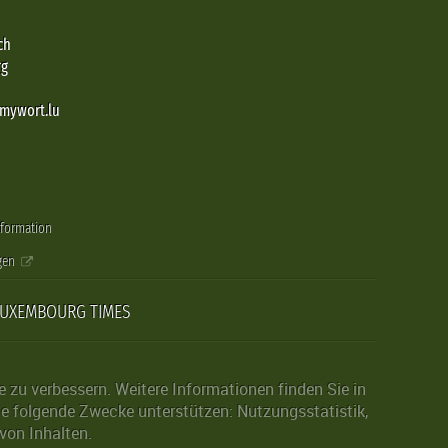
ch
rg
@mywort.lu
nformation
gen
LUXEMBOURG TIMES
zu verbessern. Weitere Informationen finden Sie in
die folgende Zwecke unterstützen: Nutzungsstatistik,
von Inhalten.