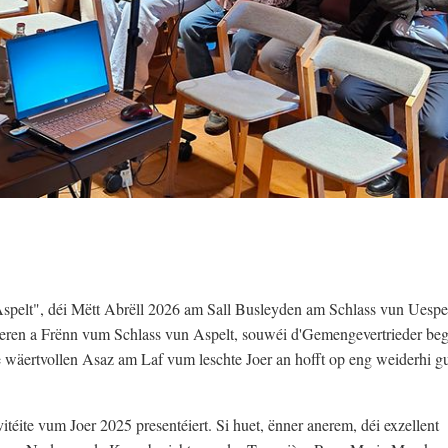
pelt", déi Mëtt Abrëll 2026 am Sall Busleyden am Schlass vun Uespe
eren a Frënn vum Schlass vun Aspelt, souwéi d'Gemengevertrieder begr
wäertvollen Asaz am Laf vum leschte Joer an hofft op eng weiderhi gu
téite vum Joer 2025 presentéiert. Si huet, ënner anerem, déi exzellent