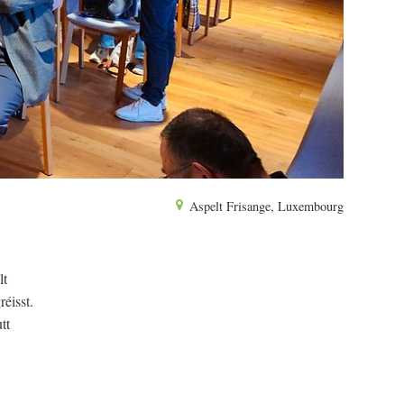
Aspelt Frisange, Luxembourg
lt
éisst.
tt