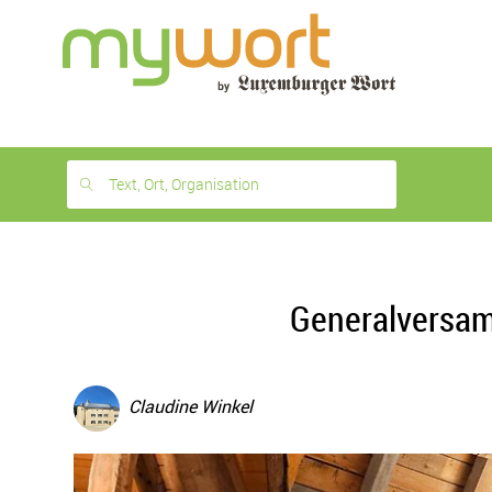
1
month
free
Text, Ort, Organisation
Generalversam
Claudine Winkel