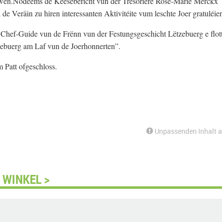
en.Nodeems de Keesebericht vun der Tresorière Rose-Marie Merckx
e Veräin zu hiren interessanten Aktivitéite vum leschte Joer gratuléier
hef-Guide vun de Frënn vun der Festungsgeschicht Lëtzebuerg e flot
zebuerg am Laf vun de Joerhonnerten”.
Patt ofgeschloss.
Unpassenden Inhalt 
 WINKEL >