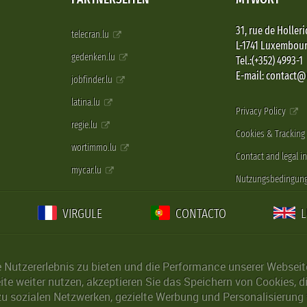
31, rue de Holleri
telecran.lu
L-1741 Luxembou
gedenken.lu
Tel.:(+352) 4993-1
E-mail: contact
jobfinder.lu
latina.lu
Privacy Policy
regie.lu
Cookies & Tracking
wortimmo.lu
Contact and legal i
mycar.lu
Nutzungsbedingun
VIRGULE
CONTACTO
Nutzererlebnis zu bieten und die Performance unserer Webseite 
ite weiter nutzen, akzeptieren Sie das Speichern von Cookies, 
u sozialen Netzwerken, gezielte Werbung und Personalisierung 