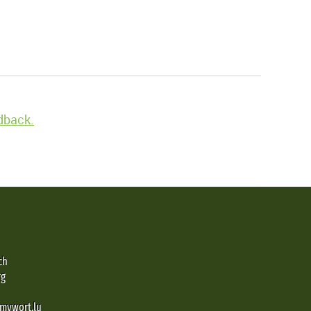
edback.
ch
rg
@mywort.lu