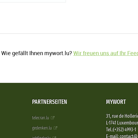
Wie gefällt Ihnen mywort.lu?
Wir freuen uns auf Ihr Fe
PARTNERSEITEN
MYWORT
31, rue de Holleri
telecran.lu
L-1741 Luxembou
gedenken.lu
Tel.:(+352) 4993-1
E-mail: contact