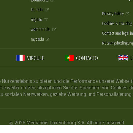
jobfinder.lu
latina.lu
Privacy Policy
regie.lu
Cookies & Tracking
wortimmo.lu
Contact and legal i
mycar.lu
Nutzungsbedingun
VIRGULE
CONTACTO
Nutzererlebnis zu bieten und die Performance unserer Webseite 
ite weiter nutzen, akzeptieren Sie das Speichern von Cookies, 
u sozialen Netzwerken, gezielte Werbung und Personalisierung 
2026 Mediahuis Luxembourg S.A. All rights reserved
©