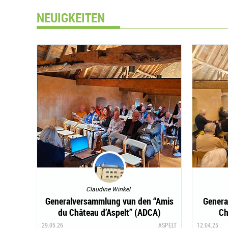
NEUIGKEITEN
Claudine Winkel
Generalversammlung vun den “Amis
Genera
du Château d’Aspelt” (ADCA)
Ch
29.05.26
ASPELT
12.04.25