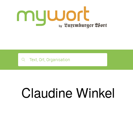
1
month
free
Text, Ort, Organisation
Claudine Winkel