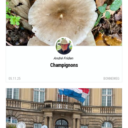
André Friden
Champignons
05.11.25
BONNEWEG