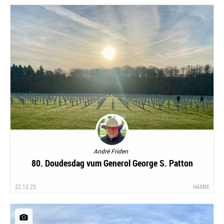
André Friden
80. Doudesdag vum Generol George S. Patton
22.12.25
HAMM