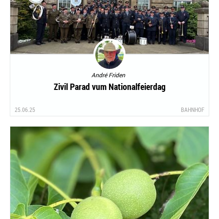
André Friden
Zivil Parad vum Nationalfeierdag
25.06.25
BAHNHOF