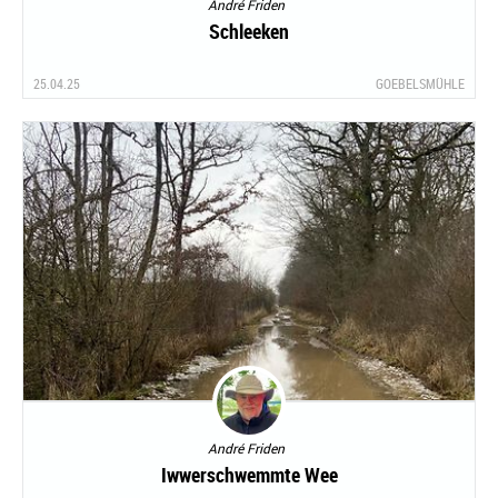
André Friden
Schleeken
25.04.25
GOEBELSMÜHLE
André Friden
Iwwerschwemmte Wee