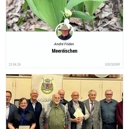
André Friden
Meeréischen
23.04.26
GOESDORF