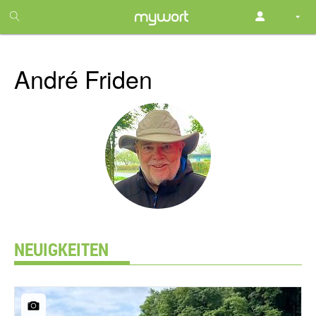
1
month
free
André Friden
NEUIGKEITEN