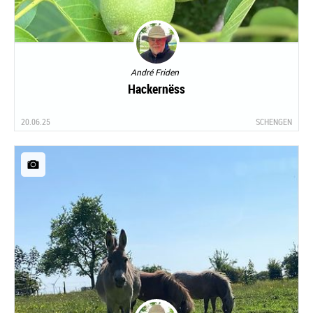
André Friden
Hackernëss
20.06.25
SCHENGEN