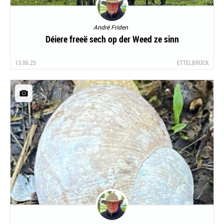
André Friden
Déiere freeë sech op der Weed ze sinn
13.06.25
ETTELBRÜCK