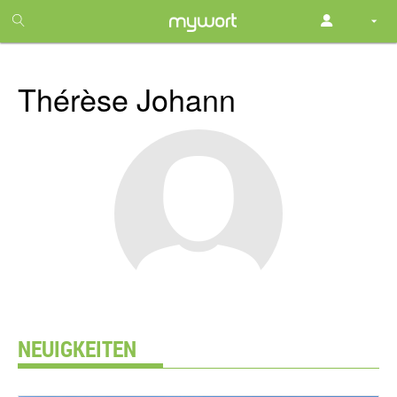
1
month
free
Thérèse Johann
NEUIGKEITEN