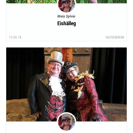
Weis Sylvie
Eishälleg
13.05.18
SASSENHEIM