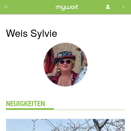
1
month
free
Weis Sylvie
NEUIGKEITEN