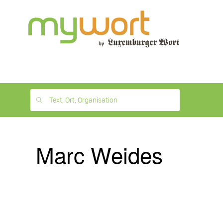
1
month
free
Text, Ort, Organisation
Marc Weides