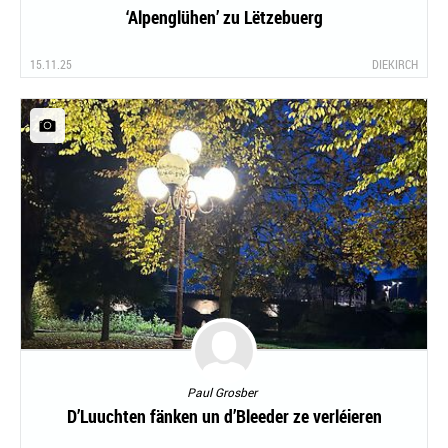
‘Alpenglühen’ zu Lëtzebuerg
15.11.25
DIEKIRCH
Paul Grosber
D’Luuchten fänken un d’Bleeder ze verléieren