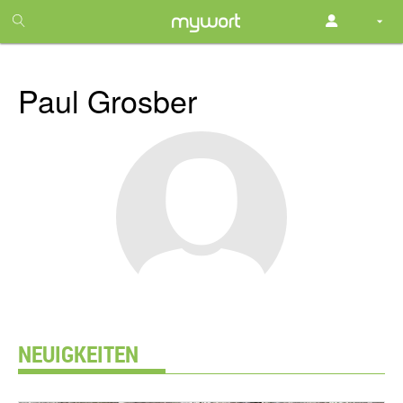
1
month
free
Paul Grosber
NEUIGKEITEN