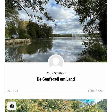
Paul Grosber
De Genferséi am Land
27.10.25
ECHTERNACH