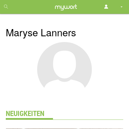
1
month
free
Maryse Lanners
NEUIGKEITEN