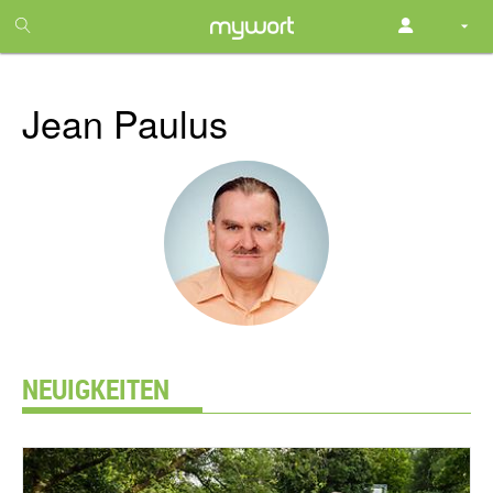
1
month
free
Jean Paulus
NEUIGKEITEN