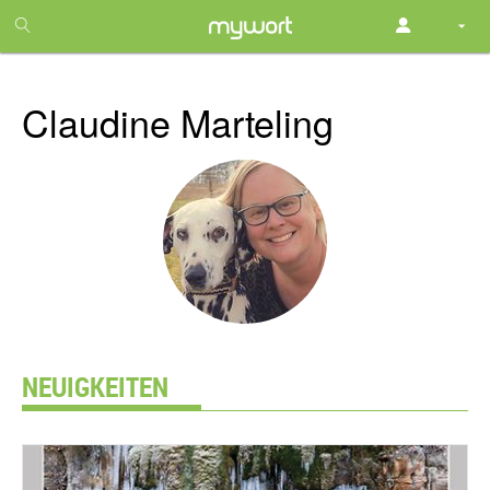
1
month
free
Claudine Marteling
NEUIGKEITEN