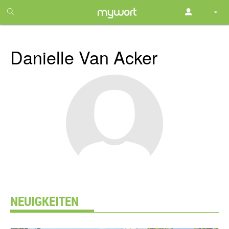
1
month
free
Danielle Van Acker
NEUIGKEITEN