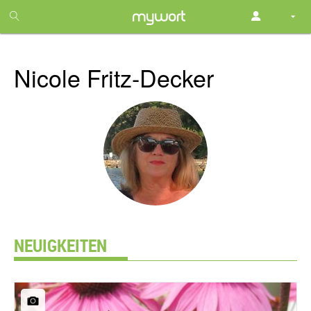
1
month
free
Nicole Fritz-Decker
NEUIGKEITEN