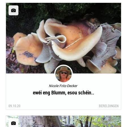
Nicole Fritz-Decker
ewéi eng Blumm, esou schéin..
09.10.20
BERELDINGEN