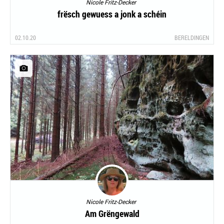
Nicole Fritz-Decker
frësch gewuess a jonk a schéin
02.10.20
BERELDINGEN
Nicole Fritz-Decker
Am Grëngewald