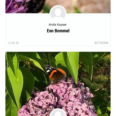
Anita Kayser
Een Bommel
12.05.20
BETTBORN