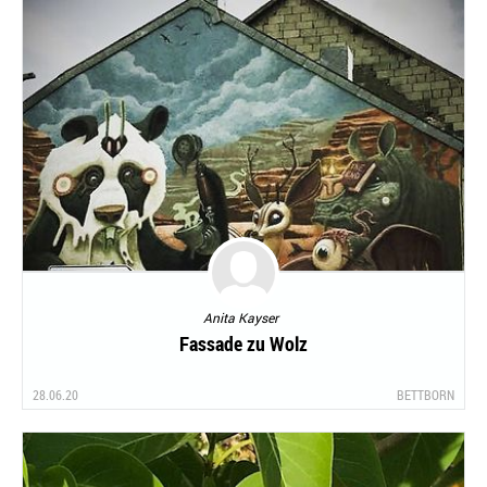
Anita Kayser
Fassade zu Wolz
28.06.20
BETTBORN