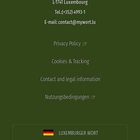
L-1741 Luxembourg
Tel.:(+352) 4993-1
E-mail: contact@mywort.lu
Privacy Policy
Cookies & Tracking
Contact and legal information
Nutzungsbedingungen
LUXEMBURGER WORT