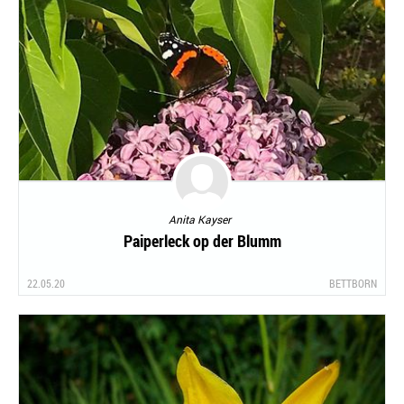
Anita Kayser
Paiperleck op der Blumm
22.05.20
BETTBORN