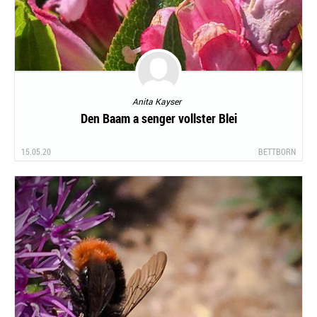
Anita Kayser
Den Baam a senger vollster Blei
15.05.20
BETTBORN