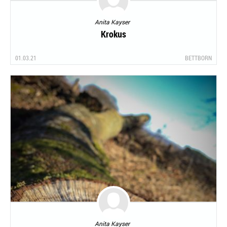
Anita Kayser
Krokus
01.03.21
BETTBORN
Anita Kayser