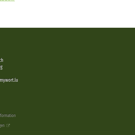
ch
rg
@mywort.lu
nformation
gen