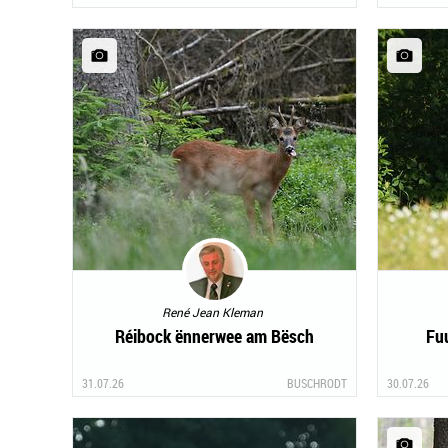
René Jean Kleman
Réibock ënnerwee am Bësch
Fu
31.07.26
BUSCHRODT
30.07.26