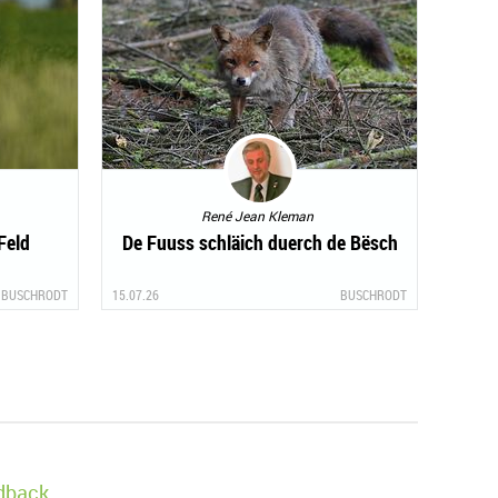
René Jean Kleman
Feld
De Fuuss schläich duerch de Bësch
BUSCHRODT
15.07.26
BUSCHRODT
edback.