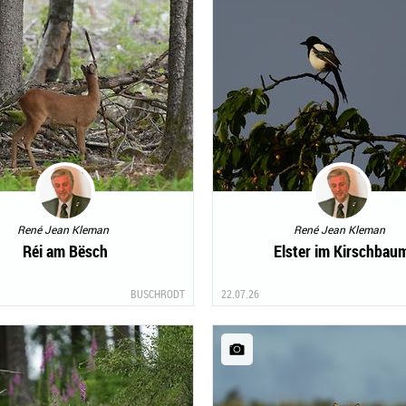
René Jean Kleman
René Jean Kleman
Réi am Bësch
Elster im Kirschbau
BUSCHRODT
22.07.26