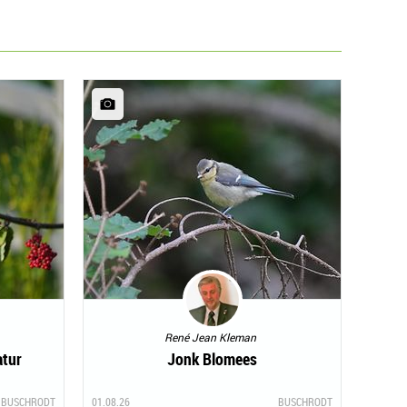
René Jean Kleman
atur
Jonk Blomees
BUSCHRODT
01.08.26
BUSCHRODT