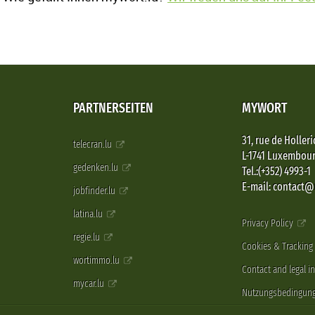
PARTNERSEITEN
MYWORT
31, rue de Holleri
telecran.lu
L-1741 Luxembou
gedenken.lu
Tel.:(+352) 4993-1
E-mail: contact
jobfinder.lu
latina.lu
Privacy Policy
regie.lu
Cookies & Tracking
wortimmo.lu
Contact and legal i
mycar.lu
Nutzungsbedingun