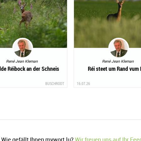
René Jean Kleman
René Jean Kleman
dde Réibock an der Schneis
Réi steet um Rand vum 
BUSCHRODT
16.07.26
Wie gefällt Ihnen mywort.lu?
Wir freuen uns auf Ihr Fe