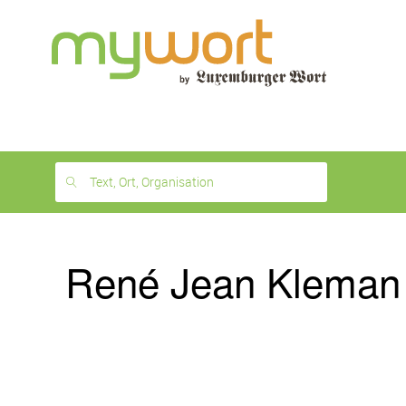
1
month
free
Text, Ort, Organisation
René Jean Kleman