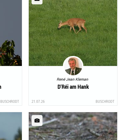
René Jean Kleman
m
D'Réi am Hank
BUSCHRODT
21.07.26
BUSCHRODT