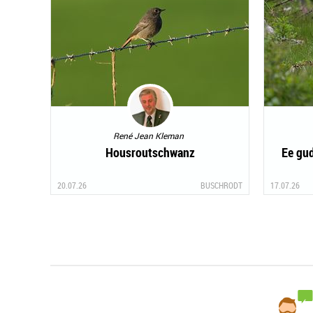
René Jean Kleman
Housroutschwanz
Ee gu
20.07.26
BUSCHRODT
17.07.26