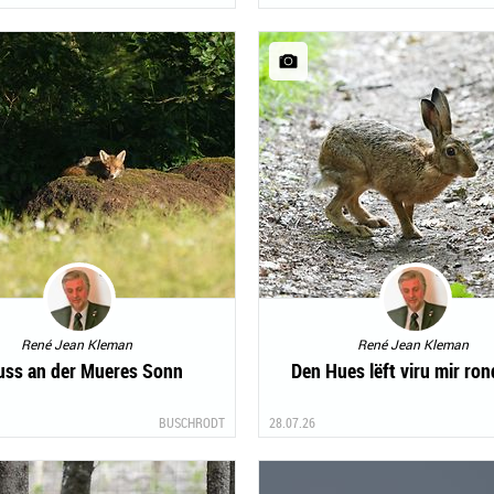
René Jean Kleman
René Jean Kleman
uss an der Mueres Sonn
Den Hues lëft viru mir ro
BUSCHRODT
28.07.26