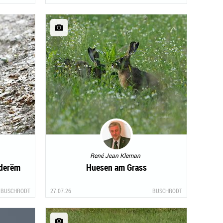
René Jean Kleman
nderëm
Huesen am Grass
BUSCHRODT
27.07.26
BUSCHRODT