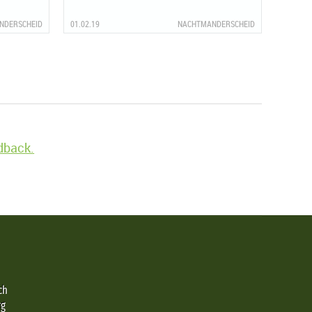
NDERSCHEID
01.02.19
NACHTMANDERSCHEID
edback.
ch
rg