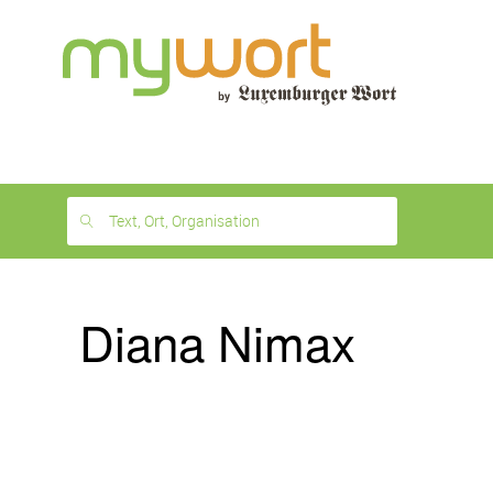
1
month
free
Text, Ort, Organisation
Diana Nimax