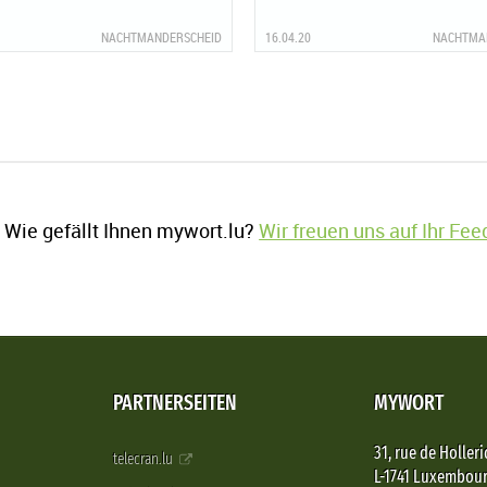
NACHTMANDERSCHEID
16.04.20
NACHTMA
Wie gefällt Ihnen mywort.lu?
Wir freuen uns auf Ihr Fe
PARTNERSEITEN
MYWORT
31, rue de Holleri
telecran.lu
L-1741 Luxembou