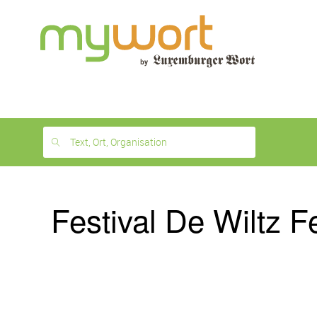
1
month
free
Text, Ort, Organisation
Festival De Wiltz F