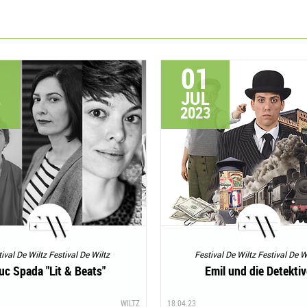
0
01
L
JUL
1
2023
ival De Wiltz Festival De Wiltz
Festival De Wiltz Festival De W
uc Spada "Lit & Beats"
Emil und die Detektiv
WILTZ
18.04.23