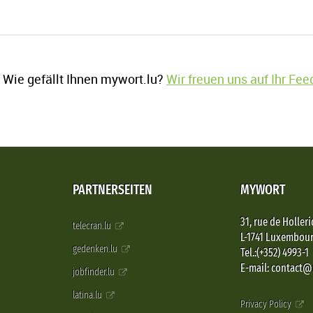
Wie gefällt Ihnen mywort.lu?
Wir freuen uns auf Ihr Fe
PARTNERSEITEN
MYWORT
31, rue de Holleri
telecran.lu
L-1741 Luxembou
gedenken.lu
Tel.:(+352) 4993-1
E-mail: contact
jobfinder.lu
latina.lu
Privacy Policy