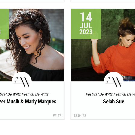
8
14
L
JUL
3
2023
ival De Wiltz Festival De Wiltz
Festival De Wiltz Festival De W
zer Musik & Marly Marques
Selah Sue
WILTZ
18.04.23