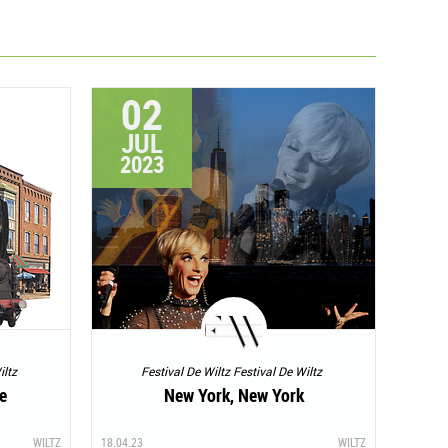
02
JUL
2023
iltz
Festival De Wiltz Festival De Wiltz
e
New York, New York
WILTZ
18.04.23
WILTZ