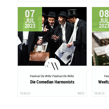
07
0
JUL
JU
2023
202
Festival De Wiltz Festival De Wiltz
Fest
Die Comedian Harmonists
Weelt
18.04.23
WILTZ
18.04.23