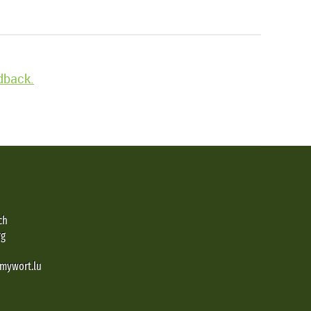
edback.
ch
rg
@mywort.lu