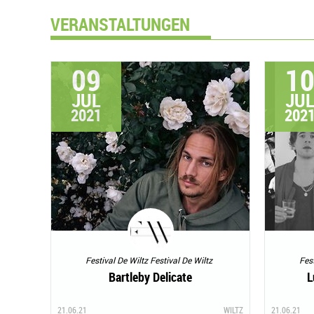
VERANSTALTUNGEN
09
1
JUL
JU
2021
202
Festival De Wiltz Festival De Wiltz
Fest
Bartleby Delicate
L
21.06.21
WILTZ
21.06.21