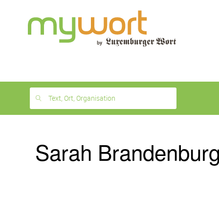
1
month
free
Text, Ort, Organisation
Sarah Brandenburg