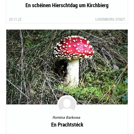
En schéinen Hierschtdag um Kirchbierg
25.11.22
LUXEMBURG-STADT
Romina Barkowa
En Prachtstéck