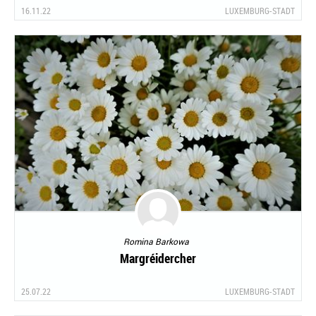
16.11.22
LUXEMBURG-STADT
Romina Barkowa
Margréidercher
25.07.22
LUXEMBURG-STADT