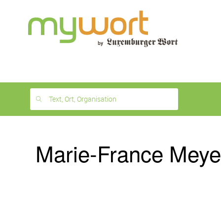
1
month
free
Text, Ort, Organisation
Marie-France Mey