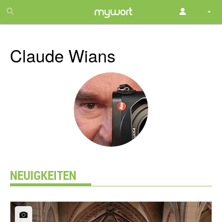
1
month
free
Claude Wians
NEUIGKEITEN