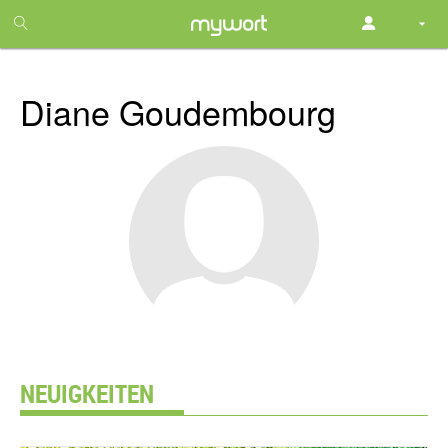
1
month
free
Diane Goudembourg
NEUIGKEITEN