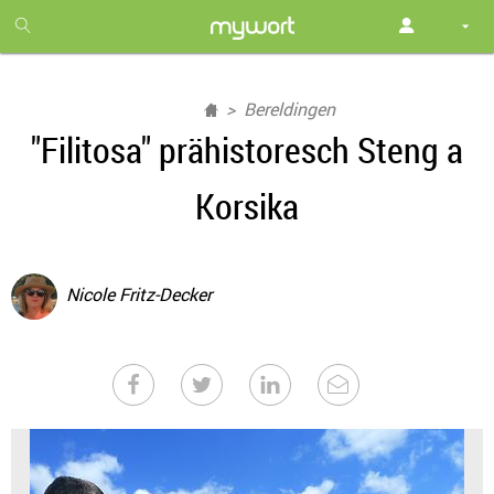
1
month
free
Bereldingen
"Filitosa" prähistoresch Steng a
Korsika
Nicole Fritz-Decker