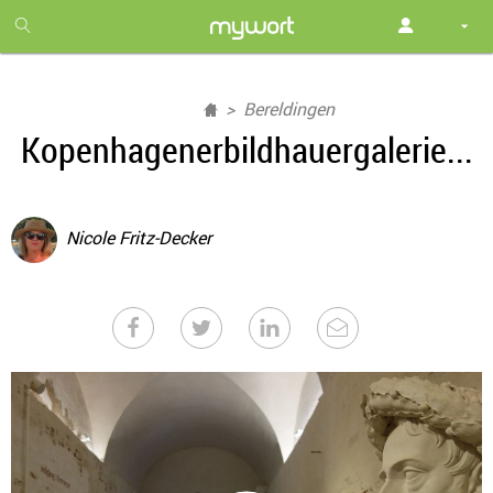
1
month
free
Bereldingen
Kopenhagenerbildhauergalerie...
Nicole Fritz-Decker