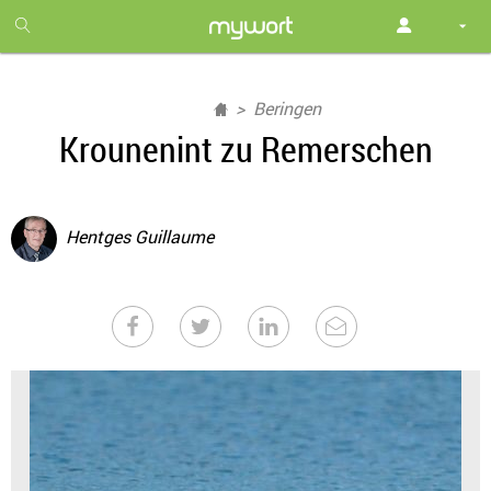
1
month
free
Beringen
Krounenint zu Remerschen
Hentges Guillaume