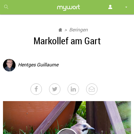
1
month
free
Beringen
Markollef am Gart
Hentges Guillaume