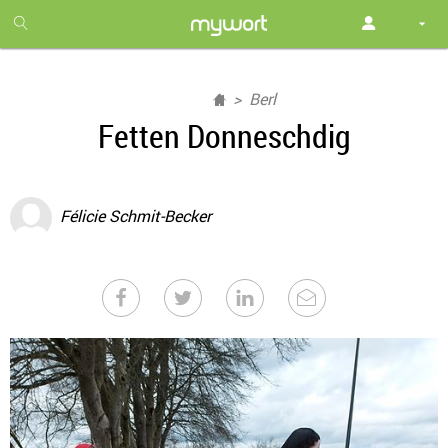
1
month
free
Berl
Fetten Donneschdig
Félicie Schmit-Becker