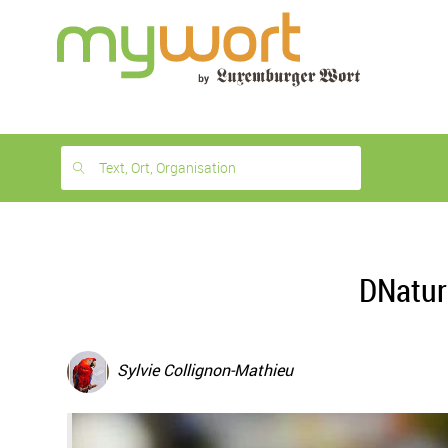
1
month
free
Text, Ort, Organisation
DNatur
Sylvie Collignon-Mathieu