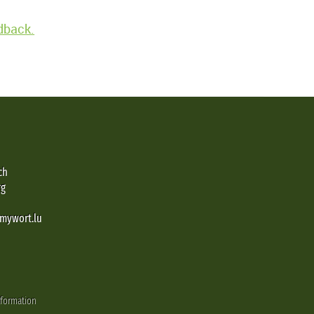
edback.
ch
rg
@mywort.lu
nformation