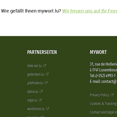
Wie gefällt Ihnen mywort.lu?
Wir freuen uns auf Ihr Fe
PARTNERSEITEN
MYWORT
31, rue de Holleri
telecran.lu
L-1741 Luxembou
gedenken.lu
Tel.:(+352) 4993-1
E-mail: contact
jobfinder.lu
latina.lu
Privacy Policy
regie.lu
Cookies & Tracking
wortimmo.lu
Contact and legal i