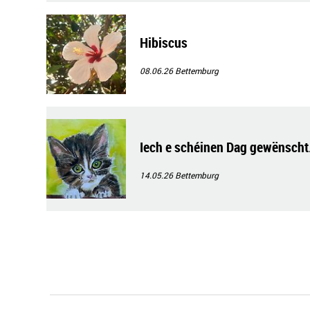
Hibiscus
08.06.26
Bettemburg
Iech e schéinen Dag gewënscht
14.05.26
Bettemburg