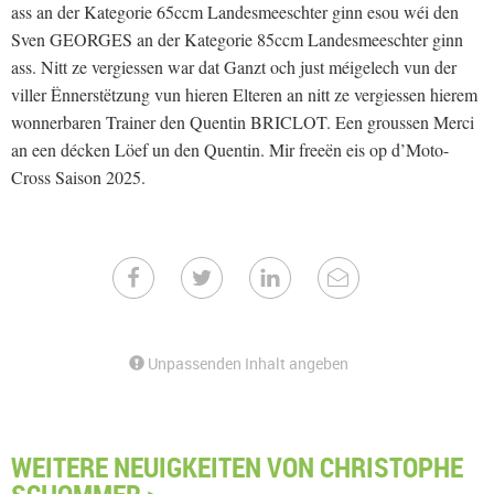
ass an der Kategorie 65ccm Landesmeeschter ginn esou wéi den
Sven GEORGES an der Kategorie 85ccm Landesmeeschter ginn
ass. Nitt ze vergiessen war dat Ganzt och just méigelech vun der
viller Ënnerstëtzung vun hieren Elteren an nitt ze vergiessen hierem
wonnerbaren Trainer den Quentin BRICLOT. Een groussen Merci
an een décken Löef un den Quentin. Mir freeën eis op d’Moto-
Cross Saison 2025.
Unpassenden Inhalt angeben
WEITERE NEUIGKEITEN VON CHRISTOPHE