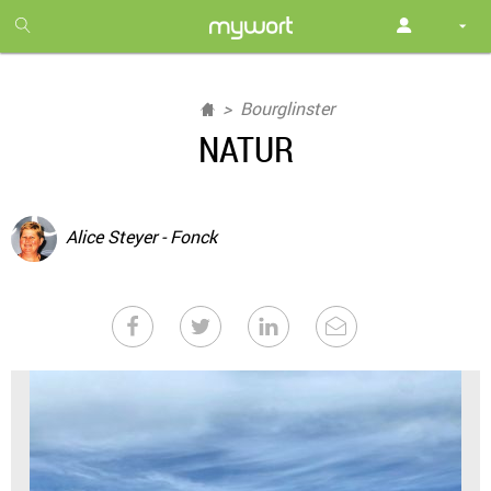
1
month
free
Bourglinster
NATUR
Alice Steyer - Fonck