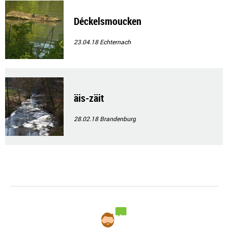
Déckelsmoucken
23.04.18
Echternach
äis-zäit
28.02.18
Brandenburg