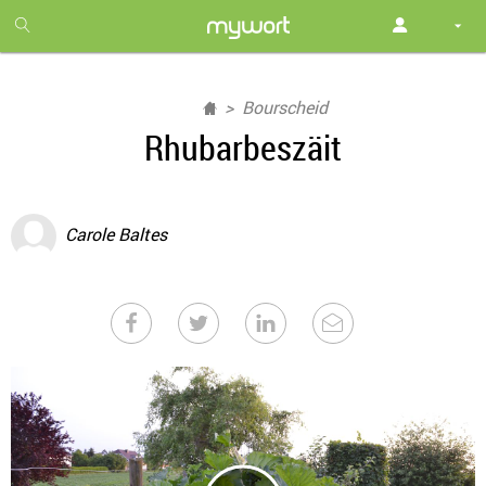
1
month
free
Bourscheid
Rhubarbeszäit
Carole Baltes