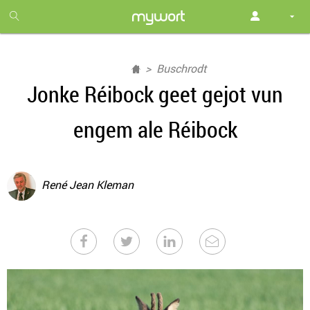
1
month
free
Buschrodt
Jonke Réibock geet gejot vun
engem ale Réibock
René Jean Kleman