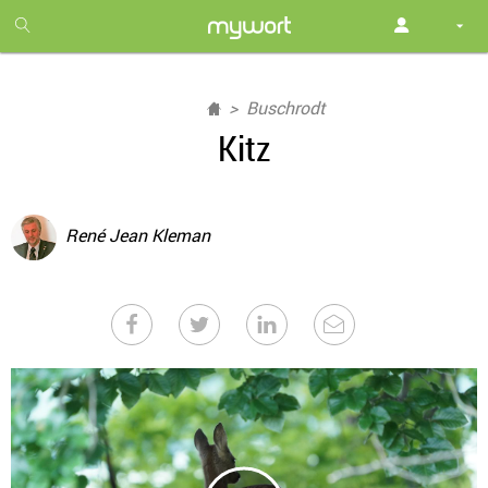
1
month
free
Buschrodt
Kitz
René Jean Kleman