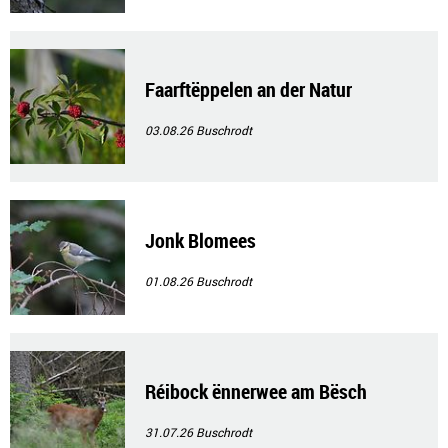
Faarftëppelen an der Natur
03.08.26
Buschrodt
Jonk Blomees
01.08.26
Buschrodt
Réibock ënnerwee am Bësch
31.07.26
Buschrodt