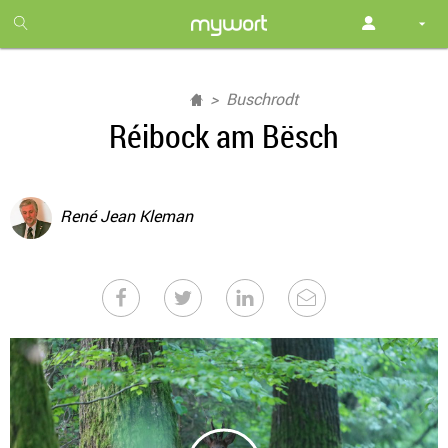
1
month
free
Buschrodt
Réibock am Bësch
René Jean Kleman