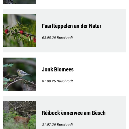
Faarftëppelen an der Natur
03.08.26
Buschrodt
Jonk Blomees
01.08.26
Buschrodt
Réibock ënnerwee am Bësch
31.07.26
Buschrodt