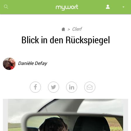
1
month
free
Clerf
Blick in den Rückspiegel
Danièle Defay