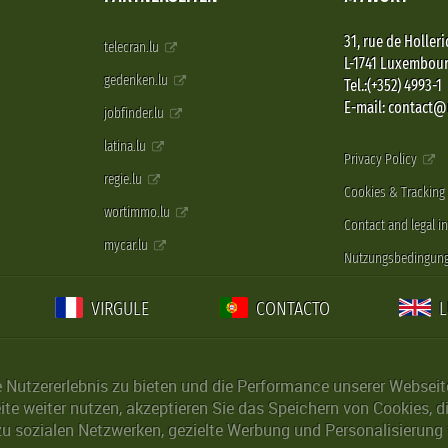
31, rue de Holleri
telecran.lu
L-1741 Luxembou
gedenken.lu
Tel.:(+352) 4993-1
E-mail: contact
jobfinder.lu
latina.lu
Privacy Policy
regie.lu
Cookies & Tracking
wortimmo.lu
Contact and legal i
mycar.lu
Nutzungsbedingun
VIRGULE
CONTACTO
Nutzererlebnis zu bieten und die Performance unserer Webseite 
ite weiter nutzen, akzeptieren Sie das Speichern von Cookies, 
u sozialen Netzwerken, gezielte Werbung und Personalisierung 