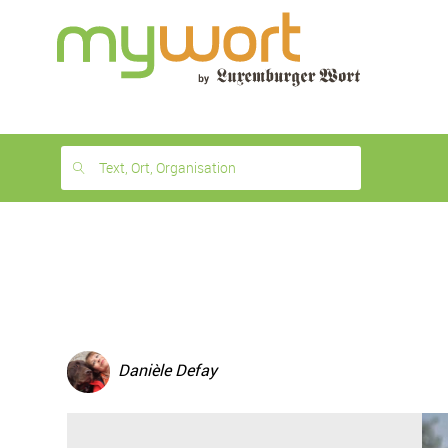
1
month
free
Text, Ort, Organisation
Danièle Defay