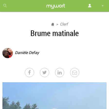
1
month
free
Clerf
Brume matinale
Danièle Defay