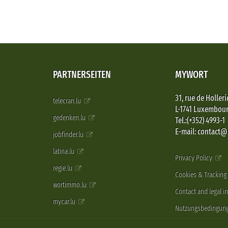
PARTNERSEITEN
MYWORT
31, rue de Holleri
telecran.lu
L-1741 Luxembou
gedenken.lu
Tel.:(+352) 4993-1
E-mail: contact
jobfinder.lu
latina.lu
Privacy Policy
regie.lu
Cookies & Tracking
wortimmo.lu
Contact and legal i
mycar.lu
Nutzungsbedingun