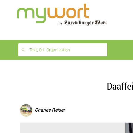
1
month
free
Text, Ort, Organisation
Daaffe
Charles Reiser