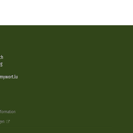
ch
rg
@mywort.lu
nformation
gen