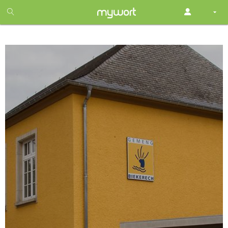
1
month
free