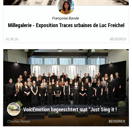
Françoise Bande
Millegalerie - Exposition Traces urbaines de Luc Freichel
02.06.26
BECKERICH
VoicEmotion begeeschtert mat "Just Sing it !
Charles Reiser
BECKERICH