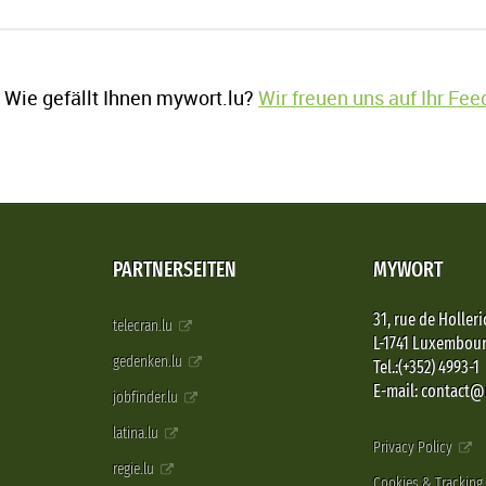
Wie gefällt Ihnen mywort.lu?
Wir freuen uns auf Ihr Fe
PARTNERSEITEN
MYWORT
31, rue de Holleri
telecran.lu
L-1741 Luxembou
gedenken.lu
Tel.:(+352) 4993-1
E-mail: contact
jobfinder.lu
latina.lu
Privacy Policy
regie.lu
Cookies & Tracking