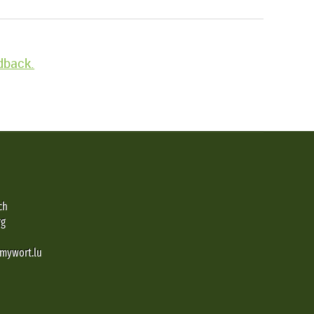
edback.
ch
rg
@mywort.lu