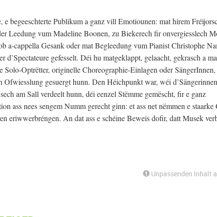
, e begeeschterte Publikum a ganz vill Emotiounen: mat hirem Fréijors
t der Leedung vum Madeline Boonen, zu Biekerech fir onvergiesslech 
, ob a-cappella Gesank oder mat Begleedung vum Pianist Christophe Na
 d’Spectateure gefesselt. Déi hu matgeklappt, gelaacht, gekrasch a matg
Solo-Optrëtter, originelle Choreographie-Einlagen oder SängerInnen,
sch Ofwiesslung gesuergt hunn. Den Héichpunkt war, wéi d’Sängerinnen
sech am Sall verdeelt hunn, déi eenzel Stëmme gemëscht, fir e ganz
ion ass nees sengem Numm gerecht ginn: et ass net nëmmen e staarke
 eriwwerbréngen. An dat ass e schéine Beweis dofir, datt Musek ver
Unpassenden Inhalt 