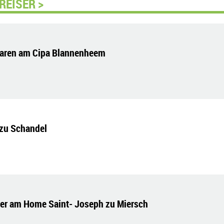
REISER >
laren am Cipa Blannenheem
 zu Schandel
er am Home Saint- Joseph zu Miersch