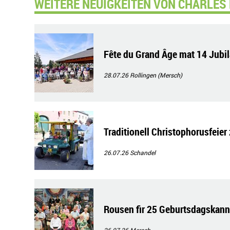
WEITERE NEUIGKEITEN VON CHARLES 
Fête du Grand Âge mat 14 Jubi
28.07.26
Rollingen (Mersch)
Traditionell Christophorusfeier
26.07.26
Schandel
Rousen fir 25 Geburtsdagskann
26.07.26
Mersch