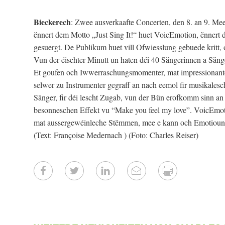
Bieckerech
: Zwee ausverkaafte Concerten, den 8. an 9. Mee
ënnert dem Motto „Just Sing It!“ huet VoicEmotion, ënner
gesuergt. De Publikum huet vill Ofwiesslung gebuede kritt
Vun der éischter Minutt un haten déi 40 Sängerinnen a Sänger
Et goufen och Iwwerraschungsmomenter, mat impressionante 
selwer zu Instrumenter gegraff an nach eemol fir musikale
Sänger, fir déi lescht Zugab, vun der Bün erofkomm sinn an 
besonneschen Effekt vu “Make you feel my love”. VoicEmot
mat aussergewéinleche Stëmmen, mee e kann och Emotiounen
(Text: Françoise Medernach ) (Foto: Charles Reiser)