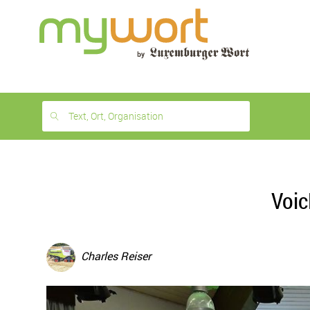
1
month
free
Text, Ort, Organisation
Voic
Charles Reiser