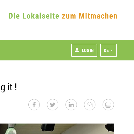
LOGIN
DE
 it !