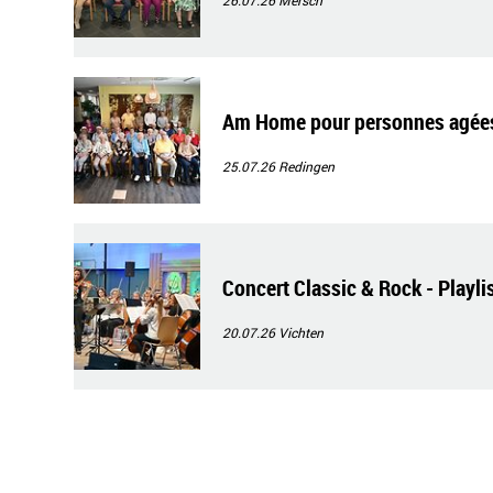
Am Home pour personnes agées S
25.07.26
Redingen
Concert Classic & Rock - Playli
20.07.26
Vichten