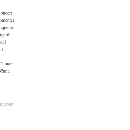
concert
Momenter
nquette.
efillt.
 déi
 a
 Chouer
bënnt.
angeben