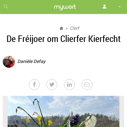
1
month
free
Clerf
De Fréijoer om Clierfer Kierfecht
Danièle Defay