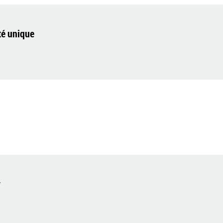
té unique
y