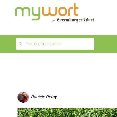
1
month
free
Text, Ort, Organisation
Danièle Defay