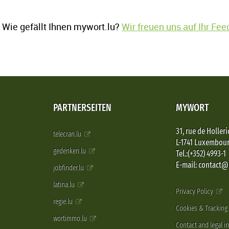
Wie gefällt Ihnen mywort.lu?
Wir freuen uns auf Ihr Fe
PARTNERSEITEN
MYWORT
31, rue de Holleri
telecran.lu
L-1741 Luxembou
gedenken.lu
Tel.:(+352) 4993-1
E-mail: contact
jobfinder.lu
latina.lu
Privacy Policy
regie.lu
Cookies & Tracking
wortimmo.lu
Contact and legal i