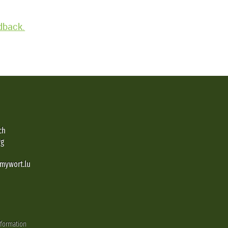
edback.
ch
rg
@mywort.lu
nformation