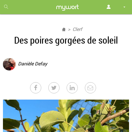
1
month
free
Clerf
Des poires gorgées de soleil
Danièle Defay