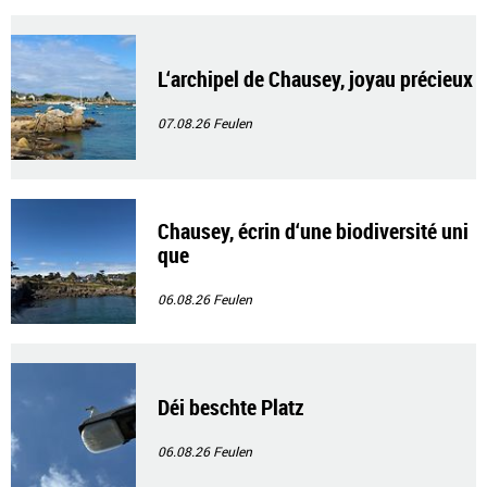
L‘archipel de Chausey, joyau précieux
07.08.26
Feulen
Chausey, écrin d‘une biodiversité uni
que
06.08.26
Feulen
Déi beschte Platz
06.08.26
Feulen